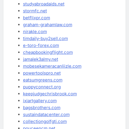
studyabroadaids.net
stormfc.net
betflixpr.com
graham-grahamlaw.com
nirakle.com
timdaily-buy2sell.com
e-toro-forex.com
cheapbookingflight.com
jamalek3almy.net
mobesekameracanliizle.com
powertoolspro.net
eatsumgreens.com
puppyconnect.org
keepjudgechrisbrook.com
ixiartgallery.com
bagsbrothers.com
sustaindatacenter.com
collectiongolfgti.com
pouceencm.net