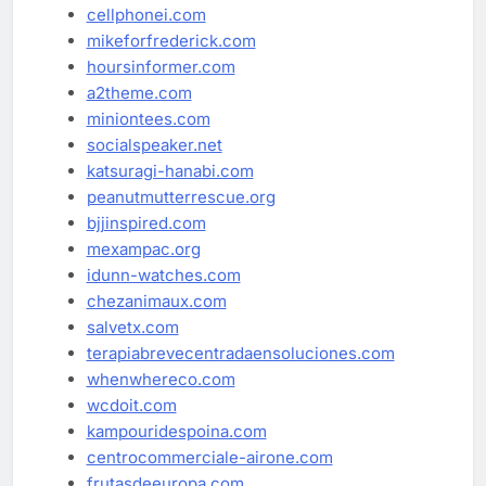
cellphonei.com
mikeforfrederick.com
hoursinformer.com
a2theme.com
miniontees.com
socialspeaker.net
katsuragi-hanabi.com
peanutmutterrescue.org
bjjinspired.com
mexampac.org
idunn-watches.com
chezanimaux.com
salvetx.com
terapiabrevecentradaensoluciones.com
whenwhereco.com
wcdoit.com
kampouridespoina.com
centrocommerciale-airone.com
frutasdeeuropa.com