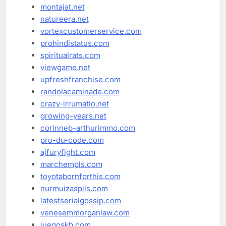
montajat.net
natureera.net
vortexcustomerservice.com
prohindistatus.com
spiritualrats.com
viewgame.net
upfreshfranchise.com
randolacaminade.com
crazy-irrumatio.net
growing-years.net
corinneb-arthurimmo.com
pro-du-code.com
ajfuryfight.com
marchempls.com
toyotabornforthis.com
nurmuizaspils.com
latestserialgossip.com
venesemmorganlaw.com
juegoskb.com