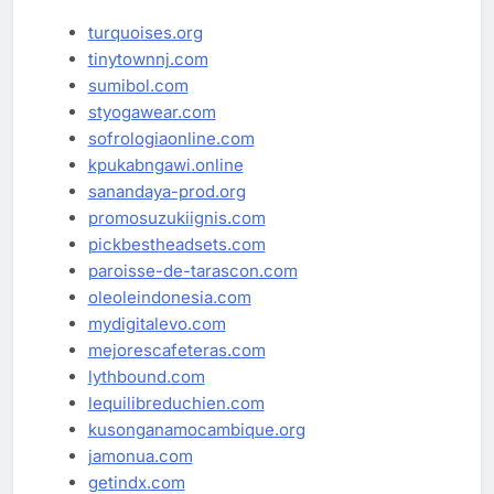
turquoises.org
tinytownnj.com
sumibol.com
styogawear.com
sofrologiaonline.com
kpukabngawi.online
sanandaya-prod.org
promosuzukiignis.com
pickbestheadsets.com
paroisse-de-tarascon.com
oleoleindonesia.com
mydigitalevo.com
mejorescafeteras.com
lythbound.com
lequilibreduchien.com
kusonganamocambique.org
jamonua.com
getindx.com