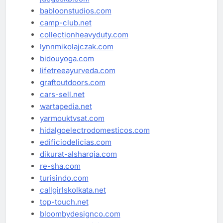
babloonstudios.com
camp-club.net
collectionheavyduty.com
lynnmikolajczak.com
bidouyoga.com
lifetreeayurveda.com
graftoutdoors.com
cars-sell.net
wartapedia.net
yarmouktvsat.com
hidalgoelectrodomesticos.com
edificiodelicias.com
dikurat-alsharqia.com
re-sha.com
turisindo.com
callgirlskolkata.net
top-touch.net
bloombydesignco.com