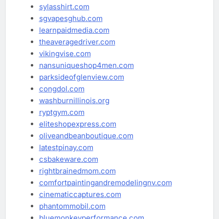
sylasshirt.com
sgvapesghub.com
learnpaidmedia.com
theaveragedriver.com
vikingvise.com
nansuniqueshop4men.com
parksideofglenview.com
congdol.com
washburnillinois.org
ryptgym.com
eliteshopexpress.com
oliveandbeanboutique.com
latestpinay.com
csbakeware.com
rightbrainedmom.com
comfortpaintingandremodelingnv.com
cinematiccaptures.com
phantommobil.com
bluemonkeyperformance.com