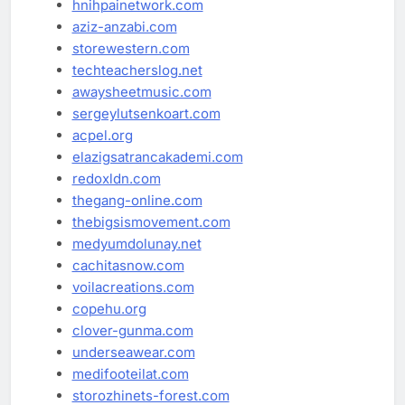
hnihpainetwork.com
aziz-anzabi.com
storewestern.com
techteacherslog.net
awaysheetmusic.com
sergeylutsenkoart.com
acpel.org
elazigsatrancakademi.com
redoxldn.com
thegang-online.com
thebigsismovement.com
medyumdolunay.net
cachitasnow.com
voilacreations.com
copehu.org
clover-gunma.com
underseawear.com
medifooteilat.com
storozhinets-forest.com