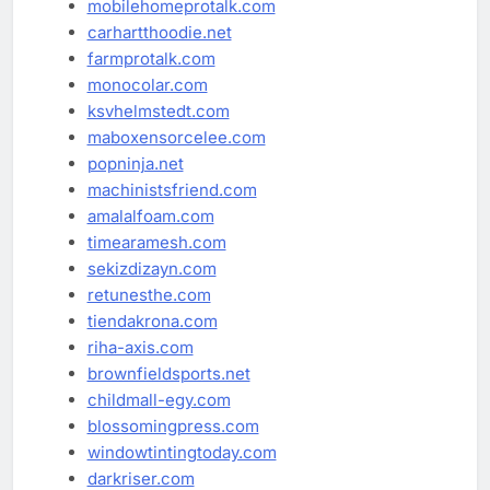
mobilehomeprotalk.com
carhartthoodie.net
farmprotalk.com
monocolar.com
ksvhelmstedt.com
maboxensorcelee.com
popninja.net
machinistsfriend.com
amalalfoam.com
timearamesh.com
sekizdizayn.com
retunesthe.com
tiendakrona.com
riha-axis.com
brownfieldsports.net
childmall-egy.com
blossomingpress.com
windowtintingtoday.com
darkriser.com