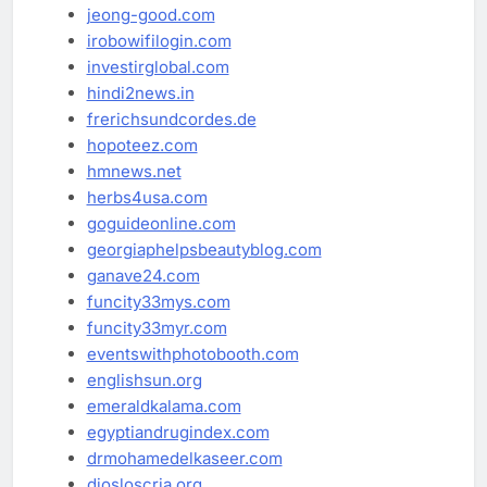
jeong-good.com
irobowifilogin.com
investirglobal.com
hindi2news.in
frerichsundcordes.de
hopoteez.com
hmnews.net
herbs4usa.com
goguideonline.com
georgiaphelpsbeautyblog.com
ganave24.com
funcity33mys.com
funcity33myr.com
eventswithphotobooth.com
englishsun.org
emeraldkalama.com
egyptiandrugindex.com
drmohamedelkaseer.com
diosloscria.org