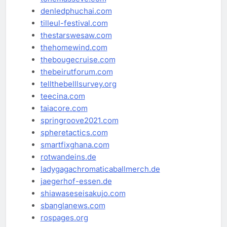
denledphuchai.com
tilleul-festival.com
thestarswesaw.com
thehomewind.com
thebougecruise.com
thebeirutforum.com
tellthebelllsurvey.org
teecina.com
taiacore.com
springroove2021.com
spheretactics.com
smartfixghana.com
rotwandeins.de
ladygagachromaticaballmerch.de
jaegerhof-essen.de
shiawaseseisakujo.com
sbanglanews.com
rospages.org