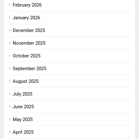
February 2026
January 2026
December 2025
November 2025
October 2025
September 2025
August 2025
July 2025
June 2025
May 2025
April 2025