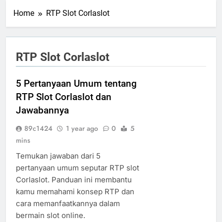
Home
RTP Slot Corlaslot
RTP Slot Corlaslot
5 Pertanyaan Umum tentang
RTP Slot Corlaslot dan
Jawabannya
89c1424
1 year ago
0
5
mins
Temukan jawaban dari 5
pertanyaan umum seputar RTP slot
Corlaslot. Panduan ini membantu
kamu memahami konsep RTP dan
cara memanfaatkannya dalam
bermain slot online.