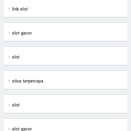
link slot
slot gacor
slot
situs terpercaya
slot
slot gacor