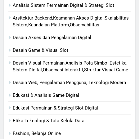
Analisis Sistem Permainan Digital & Strategi Slot
Arsitektur Backend,Keamanan Akses Digital,Skalabilitas
Sistem,Keandalan Platform,Observabilitas
Desain Akses dan Pengalaman Digital
Desain Game & Visual Slot
Desain Visual Permainan,Analisis Pola Simbol,Estetika
Sistem Digital,Observasi Interaktif,Struktur Visual Game
Desain Web, Pengalaman Pengguna, Teknologi Modern
Edukasi & Analisis Game Digital
Edukasi Permainan & Strategi Slot Digital
Etika Teknologi & Tata Kelola Data
Fashion, Belanja Online