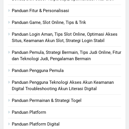
Panduan Fitur & Personalisasi
Panduan Game, Slot Online, Tips & Trik
Panduan Login Aman, Tips Slot Online, Optimasi Akses
Situs, Keamanan Akun Slot, Strategi Login Stabil
Panduan Pemula, Strategi Bermain, Tips Judi Online, Fitur
dan Teknologi Judi, Pengalaman Bermain
Panduan Pengguna Pemula
Panduan Pengguna Teknologi Akses Akun Keamanan
Digital Troubleshooting Akun Literasi Digital
Panduan Permainan & Strategi Togel
Panduan Platform
Panduan Platform Digital