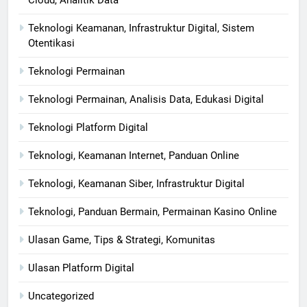
Cloud, Analitik Data
Teknologi Keamanan, Infrastruktur Digital, Sistem
Otentikasi
Teknologi Permainan
Teknologi Permainan, Analisis Data, Edukasi Digital
Teknologi Platform Digital
Teknologi, Keamanan Internet, Panduan Online
Teknologi, Keamanan Siber, Infrastruktur Digital
Teknologi, Panduan Bermain, Permainan Kasino Online
Ulasan Game, Tips & Strategi, Komunitas
Ulasan Platform Digital
Uncategorized