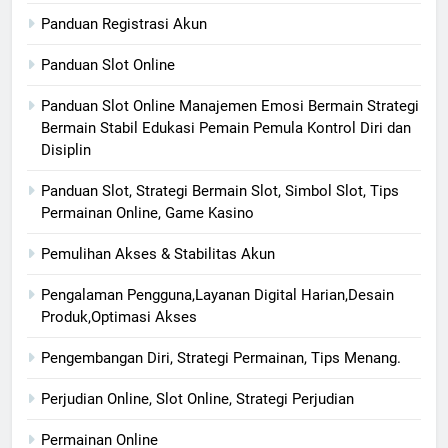
Panduan Registrasi Akun
Panduan Slot Online
Panduan Slot Online Manajemen Emosi Bermain Strategi
Bermain Stabil Edukasi Pemain Pemula Kontrol Diri dan
Disiplin
Panduan Slot, Strategi Bermain Slot, Simbol Slot, Tips
Permainan Online, Game Kasino
Pemulihan Akses & Stabilitas Akun
Pengalaman Pengguna,Layanan Digital Harian,Desain
Produk,Optimasi Akses
Pengembangan Diri, Strategi Permainan, Tips Menang.
Perjudian Online, Slot Online, Strategi Perjudian
Permainan Online