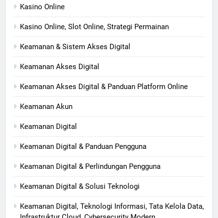
Kasino Online
Kasino Online, Slot Online, Strategi Permainan
Keamanan & Sistem Akses Digital
Keamanan Akses Digital
Keamanan Akses Digital & Panduan Platform Online
Keamanan Akun
Keamanan Digital
Keamanan Digital & Panduan Pengguna
Keamanan Digital & Perlindungan Pengguna
Keamanan Digital & Solusi Teknologi
Keamanan Digital, Teknologi Informasi, Tata Kelola Data,
Infrastruktur Cloud, Cybersecurity Modern