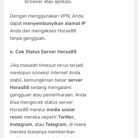
browser atau aplikasi.
Dengan menggunakan VPN, Anda
dapat
menyembunyikan alamat IP
Anda dan mengakses Horas88
tanpa gangguan.
e.
Cek Status Server Horas88
Jika masalah timeout terus terjadi
meskipun koneksi internet Anda
stabil, kemungkinan besar
server
Horas88
sedang mengalami
gangguan atau pemeliharaan. Anda
bisa mengecek status server
Horas88 melalui
media sosial
resmi
mereka seperti
Twitter
,
Instagram
, atau
Telegram
, di mana
mereka biasanya memberikan