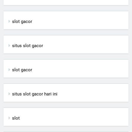
slot gacor
situs slot gacor
slot gacor
situs slot gacor hari ini
slot