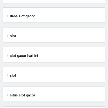
dana slot gacor
slot
slot gacor hari ini
slot
situs slot gacor