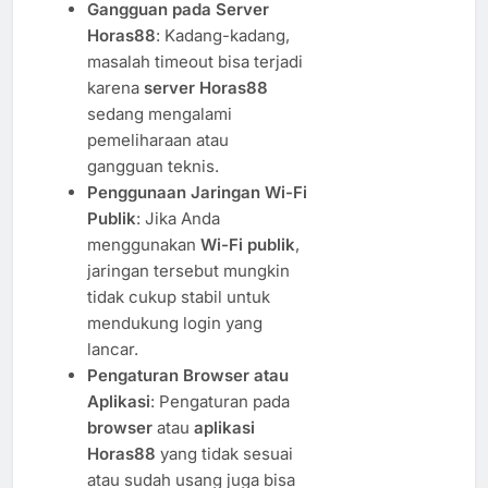
Gangguan pada Server
Horas88
: Kadang-kadang,
masalah timeout bisa terjadi
karena
server Horas88
sedang mengalami
pemeliharaan atau
gangguan teknis.
Penggunaan Jaringan Wi-Fi
Publik
: Jika Anda
menggunakan
Wi-Fi publik
,
jaringan tersebut mungkin
tidak cukup stabil untuk
mendukung login yang
lancar.
Pengaturan Browser atau
Aplikasi
: Pengaturan pada
browser
atau
aplikasi
Horas88
yang tidak sesuai
atau sudah usang juga bisa