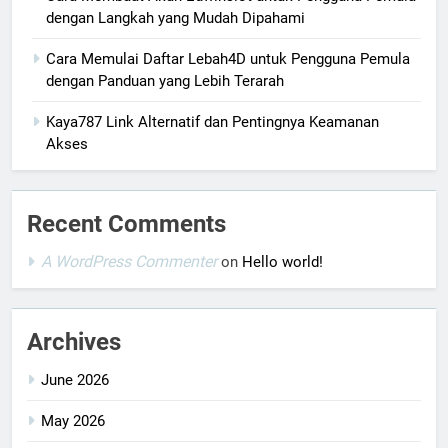
dengan Langkah yang Mudah Dipahami
Cara Memulai Daftar Lebah4D untuk Pengguna Pemula
dengan Panduan yang Lebih Terarah
Kaya787 Link Alternatif dan Pentingnya Keamanan
Akses
Recent Comments
A WordPress Commenter
on
Hello world!
Archives
June 2026
May 2026