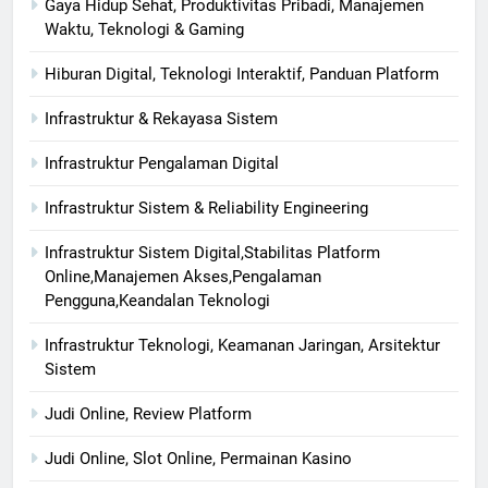
Gaya Hidup Sehat, Produktivitas Pribadi, Manajemen
Waktu, Teknologi & Gaming
Hiburan Digital, Teknologi Interaktif, Panduan Platform
Infrastruktur & Rekayasa Sistem
Infrastruktur Pengalaman Digital
Infrastruktur Sistem & Reliability Engineering
Infrastruktur Sistem Digital,Stabilitas Platform
Online,Manajemen Akses,Pengalaman
Pengguna,Keandalan Teknologi
Infrastruktur Teknologi, Keamanan Jaringan, Arsitektur
Sistem
Judi Online, Review Platform
Judi Online, Slot Online, Permainan Kasino