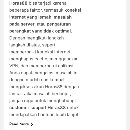
Horas88
bisa terjadi karena
beberapa faktor, termasuk
koneksi
internet yang lemah
,
masalah
pada server
, atau
pengaturan
perangkat yang tidak optimal
.
Dengan mengikuti langkah-
langkah di atas, seperti
memperbaiki koneksi internet,
menghapus cache, menggunakan
VPN, dan memperbarui aplikasi,
Anda dapat mengatasi masalah ini
dengan mudah dan kembali
mengakses akun Horas88 dengan
lancar. Jika masalah berlanjut,
jangan ragu untuk menghubungi
customer support Horas88
untuk
mendapatkan bantuan lebih lanjut.
Read More