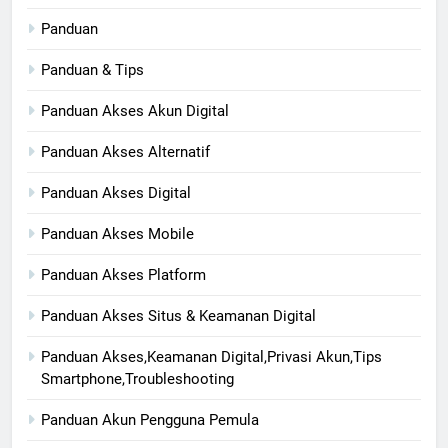
Panduan
Panduan & Tips
Panduan Akses Akun Digital
Panduan Akses Alternatif
Panduan Akses Digital
Panduan Akses Mobile
Panduan Akses Platform
Panduan Akses Situs & Keamanan Digital
Panduan Akses,Keamanan Digital,Privasi Akun,Tips
Smartphone,Troubleshooting
Panduan Akun Pengguna Pemula