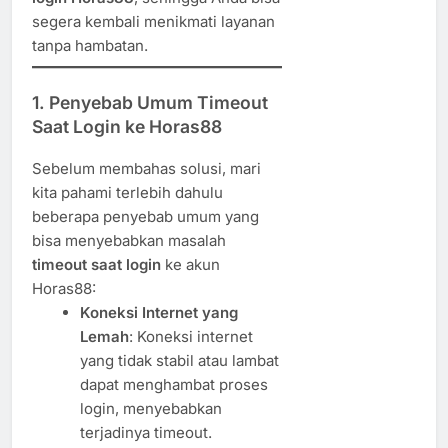
segera kembali menikmati layanan
tanpa hambatan.
1. Penyebab Umum Timeout
Saat Login ke Horas88
Sebelum membahas solusi, mari
kita pahami terlebih dahulu
beberapa penyebab umum yang
bisa menyebabkan masalah
timeout saat login
ke akun
Horas88:
Koneksi Internet yang
Lemah
: Koneksi internet
yang tidak stabil atau lambat
dapat menghambat proses
login, menyebabkan
terjadinya timeout.