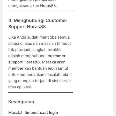
mengakses akun Horas88.
4. Menghubungi Customer
Support Horas88
Jika Anda sudah mencoba semua
solusi di atas dan masalah timeout
tetap terjadi, langkah terakhir
adalah menghubungi
customer
support Horas88
. Mereka akan
memberikan bantuan lebih lanjut
untuk memecahkan masalah teknis
yang mungkin terjadi di sisi server
atau aplikasi.
Kesimpulan
Masalah
timeout saat login