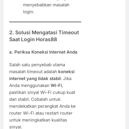
menyebabkan masalah
login.
2. Solusi Mengatasi Timeout
Saat Login Horas88
a.
Periksa Koneksi Internet Anda
Salah satu penyebab utama
masalah timeout adalah
koneksi
internet yang tidak stabil
. Jika
Anda menggunakan
Wi-Fi
,
pastikan sinyal Wi-Fi cukup kuat
dan stabil. Cobalah untuk
mendekatkan perangkat Anda ke
router Wi-Fi atau restart router
untuk meningkatkan kualitas
sinyal.