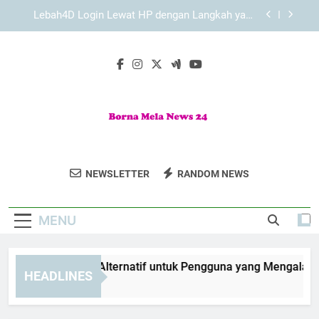
Skip
Cara Membuat Akun Edwinslot untuk Pengguna
to
Pemula dengan Langkah yang Mudah Dipahami
content
Cara Memulai Daftar Lebah4D untuk Pengguna
Pemula dengan Panduan yang Lebih Terarah
EDWINSLOT Link Alternatif untuk Pengguna yang
Mengalami Kendala Akses
Lebah4D Login Lewat HP dengan Langkah yang
Mudah Dipahami
Cara Membuat Akun Edwinslot untuk Pengguna
Pemula dengan Langkah yang Mudah Dipahami
Borna Mela
Ikuti Berita Terbaru Dari Borna Mela News
Cara Memulai Daftar Lebah4D untuk Pengguna
NEWSLETTER
RANDOM NEWS
News 24
Pemula dengan Panduan yang Lebih Terarah
24.
MENU
WINSLOT Link Alternatif untuk Pengguna yang Mengalami Ke
HEADLINES
Month Ago