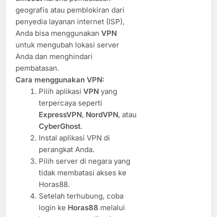
geografis atau pemblokiran dari
penyedia layanan internet (ISP),
Anda bisa menggunakan
VPN
untuk mengubah lokasi server
Anda dan menghindari
pembatasan.
Cara menggunakan VPN:
Pilih aplikasi
VPN
yang
terpercaya seperti
ExpressVPN
,
NordVPN
, atau
CyberGhost
.
Instal aplikasi VPN di
perangkat Anda.
Pilih server di negara yang
tidak membatasi akses ke
Horas88.
Setelah terhubung, coba
login ke
Horas88
melalui