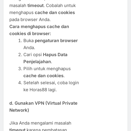
masalah
timeout
. Cobalah untuk
menghapus
cache dan cookies
pada browser Anda.
Cara menghapus cache dan
cookies di browser:
Buka
pengaturan browser
Anda.
Cari opsi
Hapus Data
Penjelajahan
.
Pilih untuk menghapus
cache dan cookies
.
Setelah selesai, coba login
ke Horas88 lagi.
d.
Gunakan VPN (Virtual Private
Network)
Jika Anda mengalami masalah
timeout
karena pembatasan