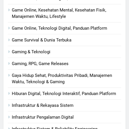
Game Online, Kesehatan Mental, Kesehatan Fisik,
Manajemen Waktu, Lifestyle
Game Online, Teknologi Digital, Panduan Platform
Game Survival & Dunia Terbuka
Gaming & Teknologi
Gaming, RPG, Game Releases
Gaya Hidup Sehat, Produktivitas Pribadi, Manajemen
Waktu, Teknologi & Gaming
Hiburan Digital, Teknologi Interaktif, Panduan Platform
Infrastruktur & Rekayasa Sistem
Infrastruktur Pengalaman Digital