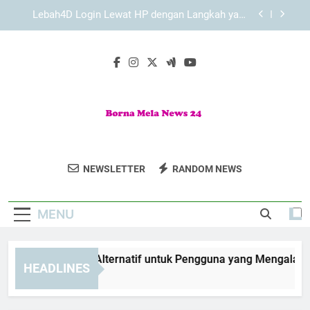
Skip
Cara Membuat Akun Edwinslot untuk Pengguna
to
Pemula dengan Langkah yang Mudah Dipahami
content
Cara Memulai Daftar Lebah4D untuk Pengguna
Pemula dengan Panduan yang Lebih Terarah
EDWINSLOT Link Alternatif untuk Pengguna yang
Mengalami Kendala Akses
Lebah4D Login Lewat HP dengan Langkah yang
Mudah Dipahami
Cara Membuat Akun Edwinslot untuk Pengguna
Pemula dengan Langkah yang Mudah Dipahami
Borna Mela
Ikuti Berita Terbaru Dari Borna Mela News
Cara Memulai Daftar Lebah4D untuk Pengguna
NEWSLETTER
RANDOM NEWS
News 24
Pemula dengan Panduan yang Lebih Terarah
24.
MENU
WINSLOT Link Alternatif untuk Pengguna yang Mengalami Ke
HEADLINES
Month Ago