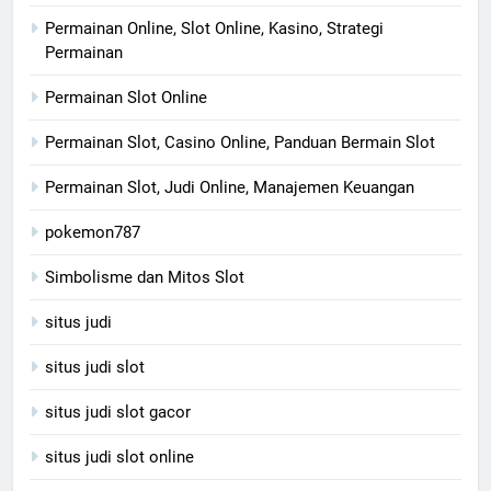
Permainan Online, Slot Online, Kasino, Strategi
Permainan
Permainan Slot Online
Permainan Slot, Casino Online, Panduan Bermain Slot
Permainan Slot, Judi Online, Manajemen Keuangan
pokemon787
Simbolisme dan Mitos Slot
situs judi
situs judi slot
situs judi slot gacor
situs judi slot online