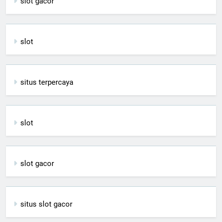
slot gacor
slot
situs terpercaya
slot
slot gacor
situs slot gacor