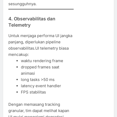
sesungguhnya.
4. Observabilitas dan
Telemetry
Untuk menjaga performa UI jangka
panjang, diperlukan pipeline
observabilitas.UI telemetry biasa
mencakup:
waktu rendering frame
dropped frames saat
animasi
long tasks >50 ms
latency event handler
FPS stabilitas
Dengan memasang tracking
granular, tim dapat melihat kapan
UI mulai mengalami degradasi