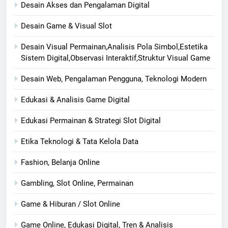
Desain Akses dan Pengalaman Digital
Desain Game & Visual Slot
Desain Visual Permainan,Analisis Pola Simbol,Estetika
Sistem Digital,Observasi Interaktif,Struktur Visual Game
Desain Web, Pengalaman Pengguna, Teknologi Modern
Edukasi & Analisis Game Digital
Edukasi Permainan & Strategi Slot Digital
Etika Teknologi & Tata Kelola Data
Fashion, Belanja Online
Gambling, Slot Online, Permainan
Game & Hiburan / Slot Online
Game Online, Edukasi Digital, Tren & Analisis