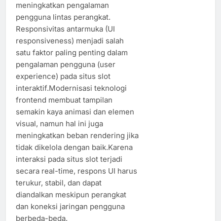
meningkatkan pengalaman
pengguna lintas perangkat.
Responsivitas antarmuka (UI
responsiveness) menjadi salah
satu faktor paling penting dalam
pengalaman pengguna (user
experience) pada situs slot
interaktif.Modernisasi teknologi
frontend membuat tampilan
semakin kaya animasi dan elemen
visual, namun hal ini juga
meningkatkan beban rendering jika
tidak dikelola dengan baik.Karena
interaksi pada situs slot terjadi
secara real-time, respons UI harus
terukur, stabil, dan dapat
diandalkan meskipun perangkat
dan koneksi jaringan pengguna
berbeda-beda.