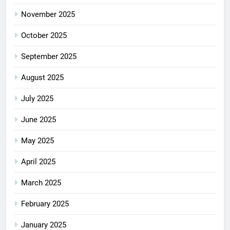
November 2025
October 2025
September 2025
August 2025
July 2025
June 2025
May 2025
April 2025
March 2025
February 2025
January 2025