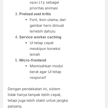
sebagai
opacity
prioritas animasi
Preload aset kritis
Font, ikon utama, dan
gambar hero dimuat
terlebih dahulu
Service worker caching
UI tetap cepat
meskipun koneksi
lemah
Micro-frontend
Memisahkan modul
berat agar UI tetap
responsif
Dengan pendekatan ini, sistem
tidak hanya tampak lebih cepat,
tetapi juga lebih stabil untuk jangka
panjang.