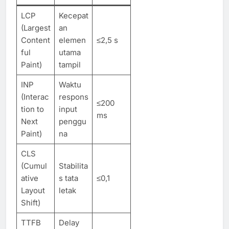
LCP
Kecepat
(Largest
an
Content
elemen
≤2,5 s
ful
utama
Paint)
tampil
INP
Waktu
(Interac
respons
≤200
tion to
input
ms
Next
penggu
Paint)
na
CLS
(Cumul
Stabilita
ative
s tata
≤0,1
Layout
letak
Shift)
TTFB
Delay