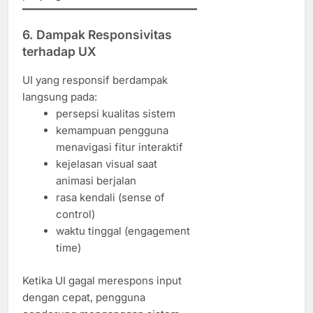
6. Dampak Responsivitas
terhadap UX
UI yang responsif berdampak
langsung pada:
persepsi kualitas sistem
kemampuan pengguna
menavigasi fitur interaktif
kejelasan visual saat
animasi berjalan
rasa kendali (sense of
control)
waktu tinggal (engagement
time)
Ketika UI gagal merespons input
dengan cepat, pengguna