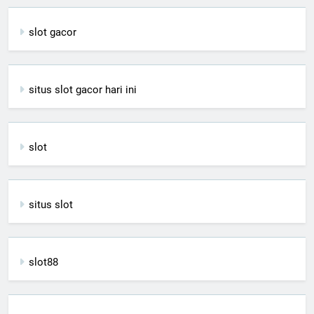
slot gacor
situs slot gacor hari ini
slot
situs slot
slot88