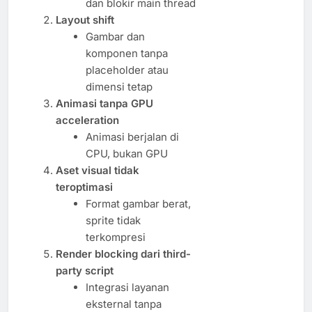
dan blokir main thread
Layout shift
Gambar dan
komponen tanpa
placeholder atau
dimensi tetap
Animasi tanpa GPU
acceleration
Animasi berjalan di
CPU, bukan GPU
Aset visual tidak
teroptimasi
Format gambar berat,
sprite tidak
terkompresi
Render blocking dari third-
party script
Integrasi layanan
eksternal tanpa