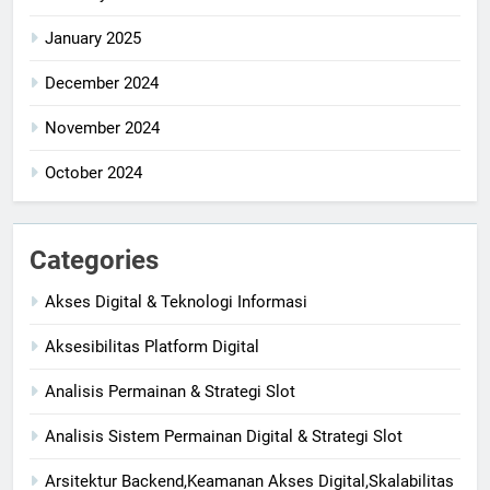
January 2025
December 2024
November 2024
October 2024
Categories
Akses Digital & Teknologi Informasi
Aksesibilitas Platform Digital
Analisis Permainan & Strategi Slot
Analisis Sistem Permainan Digital & Strategi Slot
Arsitektur Backend,Keamanan Akses Digital,Skalabilitas