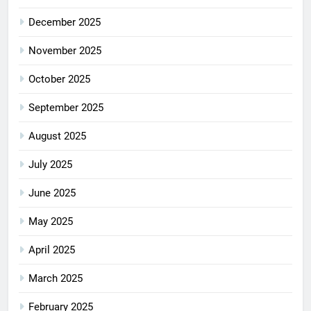
December 2025
November 2025
October 2025
September 2025
August 2025
July 2025
June 2025
May 2025
April 2025
March 2025
February 2025