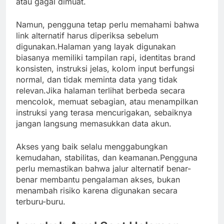
atau gagal dimuat.
Namun, pengguna tetap perlu memahami bahwa
link alternatif harus diperiksa sebelum
digunakan.Halaman yang layak digunakan
biasanya memiliki tampilan rapi, identitas brand
konsisten, instruksi jelas, kolom input berfungsi
normal, dan tidak meminta data yang tidak
relevan.Jika halaman terlihat berbeda secara
mencolok, memuat sebagian, atau menampilkan
instruksi yang terasa mencurigakan, sebaiknya
jangan langsung memasukkan data akun.
Akses yang baik selalu menggabungkan
kemudahan, stabilitas, dan keamanan.Pengguna
perlu memastikan bahwa jalur alternatif benar-
benar membantu pengalaman akses, bukan
menambah risiko karena digunakan secara
terburu-buru.