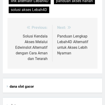
link alternatif Lebah4D
panduan akses harian
solusi akses Lebah4D
Previous:
Next:
Post
navigation
Solusi Kendala
Panduan Lengkap
Akses Melalui
Lebah4D Alternatif
Edwinslot Alternatif
untuk Akses Lebih
dengan Cara Aman
Nyaman
dan Terarah
dana slot gacor