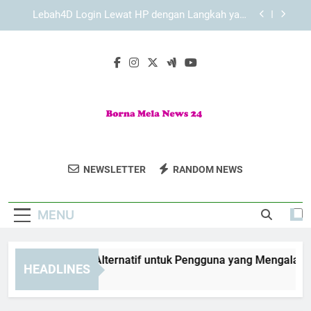
Skip
Cara Membuat Akun Edwinslot untuk Pengguna
to
Pemula dengan Langkah yang Mudah Dipahami
content
Cara Memulai Daftar Lebah4D untuk Pengguna
Pemula dengan Panduan yang Lebih Terarah
EDWINSLOT Link Alternatif untuk Pengguna yang
Mengalami Kendala Akses
Lebah4D Login Lewat HP dengan Langkah yang
Mudah Dipahami
Cara Membuat Akun Edwinslot untuk Pengguna
Pemula dengan Langkah yang Mudah Dipahami
Borna Mela
Ikuti Berita Terbaru Dari Borna Mela News
Cara Memulai Daftar Lebah4D untuk Pengguna
NEWSLETTER
RANDOM NEWS
News 24
Pemula dengan Panduan yang Lebih Terarah
24.
MENU
WINSLOT Link Alternatif untuk Pengguna yang Mengalami Ke
HEADLINES
onth Ago