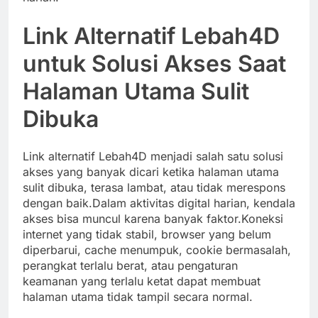
Link Alternatif Lebah4D
untuk Solusi Akses Saat
Halaman Utama Sulit
Dibuka
Link alternatif Lebah4D menjadi salah satu solusi
akses yang banyak dicari ketika halaman utama
sulit dibuka, terasa lambat, atau tidak merespons
dengan baik.Dalam aktivitas digital harian, kendala
akses bisa muncul karena banyak faktor.Koneksi
internet yang tidak stabil, browser yang belum
diperbarui, cache menumpuk, cookie bermasalah,
perangkat terlalu berat, atau pengaturan
keamanan yang terlalu ketat dapat membuat
halaman utama tidak tampil secara normal.