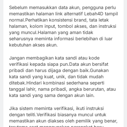
Sebelum memasukkan data akun, pengguna perlu
memastikan halaman link alternatif Lebah4D tampil
normal.Perhatikan konsistensi brand, tata letak
halaman, kolom input, tombol akses, dan instruksi
yang muncul.Halaman yang aman tidak
seharusnya meminta informasi berlebihan di luar
kebutuhan akses akun.
Jangan membagikan kata sandi atau kode
verifikasi kepada siapa pun.Data akun bersifat
pribadi dan harus dijaga dengan baik.Gunakan
kata sandi yang kuat, unik, dan tidak mudah
ditebak.Hindari kombinasi sederhana seperti
tanggal lahir, nama pribadi, angka berurutan, atau
kata sandi yang sama dengan akun lain.
Jika sistem meminta verifikasi, ikuti instruksi
dengan teliti.Verifikasi biasanya muncul untuk
memastikan akun diakses oleh pemilik yang benar,
terutama saat menggunakan perangkat baru,