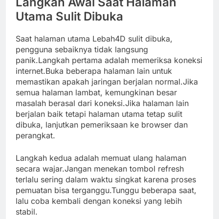
Langkah Awal Saat Halaman
Utama Sulit Dibuka
Saat halaman utama Lebah4D sulit dibuka,
pengguna sebaiknya tidak langsung
panik.Langkah pertama adalah memeriksa koneksi
internet.Buka beberapa halaman lain untuk
memastikan apakah jaringan berjalan normal.Jika
semua halaman lambat, kemungkinan besar
masalah berasal dari koneksi.Jika halaman lain
berjalan baik tetapi halaman utama tetap sulit
dibuka, lanjutkan pemeriksaan ke browser dan
perangkat.
Langkah kedua adalah memuat ulang halaman
secara wajar.Jangan menekan tombol refresh
terlalu sering dalam waktu singkat karena proses
pemuatan bisa terganggu.Tunggu beberapa saat,
lalu coba kembali dengan koneksi yang lebih
stabil.