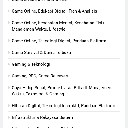
Game Online, Edukasi Digital, Tren & Analisis
Game Online, Kesehatan Mental, Kesehatan Fisik,
Manajemen Waktu, Lifestyle
Game Online, Teknologi Digital, Panduan Platform
Game Survival & Dunia Terbuka
Gaming & Teknologi
Gaming, RPG, Game Releases
Gaya Hidup Sehat, Produktivitas Pribadi, Manajemen
Waktu, Teknologi & Gaming
Hiburan Digital, Teknologi Interaktif, Panduan Platform
Infrastruktur & Rekayasa Sistem