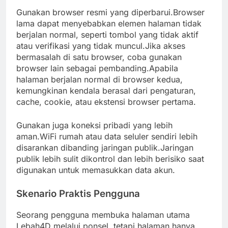
Gunakan browser resmi yang diperbarui.Browser
lama dapat menyebabkan elemen halaman tidak
berjalan normal, seperti tombol yang tidak aktif
atau verifikasi yang tidak muncul.Jika akses
bermasalah di satu browser, coba gunakan
browser lain sebagai pembanding.Apabila
halaman berjalan normal di browser kedua,
kemungkinan kendala berasal dari pengaturan,
cache, cookie, atau ekstensi browser pertama.
Gunakan juga koneksi pribadi yang lebih
aman.WiFi rumah atau data seluler sendiri lebih
disarankan dibanding jaringan publik.Jaringan
publik lebih sulit dikontrol dan lebih berisiko saat
digunakan untuk memasukkan data akun.
Skenario Praktis Pengguna
Seorang pengguna membuka halaman utama
Lebah4D melalui ponsel, tetapi halaman hanya