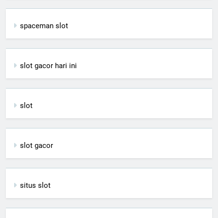
spaceman slot
slot gacor hari ini
slot
slot gacor
situs slot