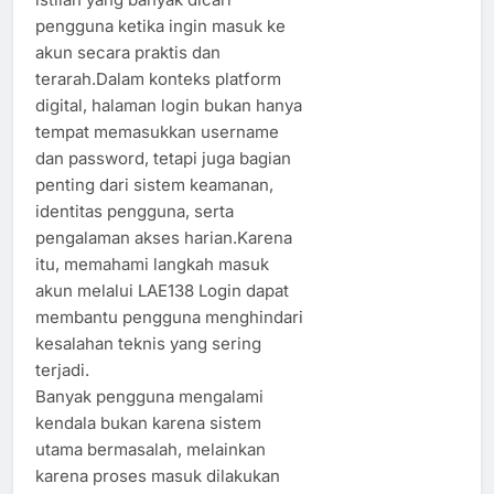
pengguna ketika ingin masuk ke
akun secara praktis dan
terarah.Dalam konteks platform
digital, halaman login bukan hanya
tempat memasukkan username
dan password, tetapi juga bagian
penting dari sistem keamanan,
identitas pengguna, serta
pengalaman akses harian.Karena
itu, memahami langkah masuk
akun melalui LAE138 Login dapat
membantu pengguna menghindari
kesalahan teknis yang sering
terjadi.
Banyak pengguna mengalami
kendala bukan karena sistem
utama bermasalah, melainkan
karena proses masuk dilakukan