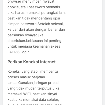
browser menyimpan riwayat,
cookie, atau password otomatis.
Jika harus memakai perangkat lain,
pastikan tidak mencentang opsi
simpan password.Setelah selesai,
keluar dari akun dengan benar dan
bersihkan riwayat jika
diperlukan.Kebiasaan ini penting
untuk menjaga keamanan akses
LAE138 Login.
Periksa Koneksi Internet
Koneksi yang stabil membantu
proses masuk berjalan
lancar.Gunakan jaringan pribadi
yang tidak mudah terputus.Jika
memakai WiFi, pastikan sinyal
kuat.Jika memakai data seluler,