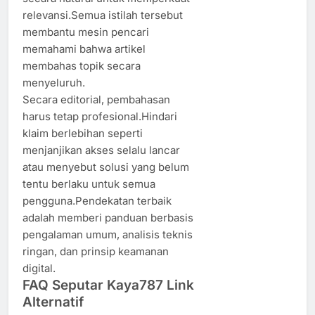
relevansi.Semua istilah tersebut
membantu mesin pencari
memahami bahwa artikel
membahas topik secara
menyeluruh.
Secara editorial, pembahasan
harus tetap profesional.Hindari
klaim berlebihan seperti
menjanjikan akses selalu lancar
atau menyebut solusi yang belum
tentu berlaku untuk semua
pengguna.Pendekatan terbaik
adalah memberi panduan berbasis
pengalaman umum, analisis teknis
ringan, dan prinsip keamanan
digital.
FAQ Seputar Kaya787 Link
Alternatif