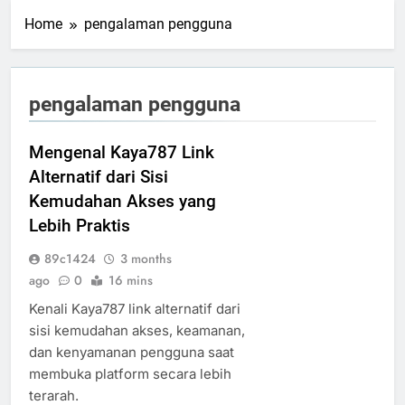
Home
pengalaman pengguna
pengalaman pengguna
Mengenal Kaya787 Link
Alternatif dari Sisi
Kemudahan Akses yang
Lebih Praktis
89c1424
3 months
ago
0
16 mins
Kenali Kaya787 link alternatif dari
sisi kemudahan akses, keamanan,
dan kenyamanan pengguna saat
membuka platform secara lebih
terarah.