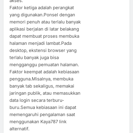
akses.
Faktor ketiga adalah perangkat
yang digunakan.Ponsel dengan
memori penuh atau terlalu banyak
aplikasi berjalan di latar belakang
dapat membuat proses membuka
halaman menjadi lambat.Pada
desktop, ekstensi browser yang
terlalu banyak juga bisa
mengganggu pemuatan halaman.
Faktor keempat adalah kebiasaan
pengguna.Misalnya, membuka
banyak tab sekaligus, memakai
jaringan publik, atau memasukkan
data login secara terburu-
buru.Semua kebiasaan ini dapat
memengaruhi pengalaman saat
menggunakan Kaya787 link
alternatif.