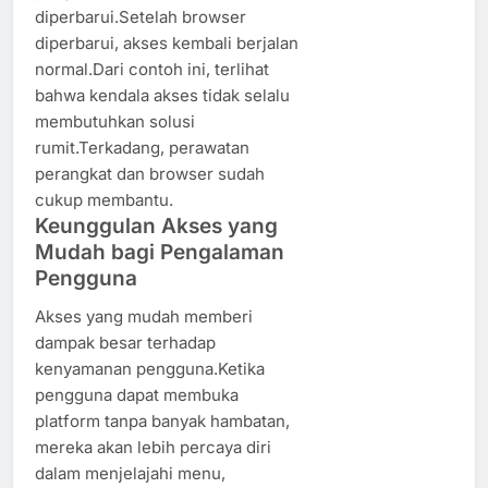
diperbarui.Setelah browser
diperbarui, akses kembali berjalan
normal.Dari contoh ini, terlihat
bahwa kendala akses tidak selalu
membutuhkan solusi
rumit.Terkadang, perawatan
perangkat dan browser sudah
cukup membantu.
Keunggulan Akses yang
Mudah bagi Pengalaman
Pengguna
Akses yang mudah memberi
dampak besar terhadap
kenyamanan pengguna.Ketika
pengguna dapat membuka
platform tanpa banyak hambatan,
mereka akan lebih percaya diri
dalam menjelajahi menu,