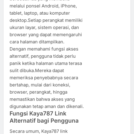
melalui ponsel Android, iPhone,
tablet, laptop, atau komputer
desktop.Setiap perangkat memiliki
ukuran layar, sistem operasi, dan
browser yang dapat memengaruhi
cara halaman ditampilkan.
Dengan memahami fungsi akses
alternatif, pengguna tidak perlu
panik ketika halaman utama terasa
sulit dibuka.Mereka dapat
memeriksa penyebabnya secara
bertahap, mulai dari koneksi,
browser, perangkat, hingga
memastikan bahwa akses yang
digunakan tetap aman dan dikenali.
Fungsi Kaya787 Link
Alternatif bagi Pengguna
Secara umum, Kaya787 link