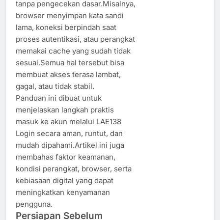
tanpa pengecekan dasar.Misalnya,
browser menyimpan kata sandi
lama, koneksi berpindah saat
proses autentikasi, atau perangkat
memakai cache yang sudah tidak
sesuai.Semua hal tersebut bisa
membuat akses terasa lambat,
gagal, atau tidak stabil.
Panduan ini dibuat untuk
menjelaskan langkah praktis
masuk ke akun melalui LAE138
Login secara aman, runtut, dan
mudah dipahami.Artikel ini juga
membahas faktor keamanan,
kondisi perangkat, browser, serta
kebiasaan digital yang dapat
meningkatkan kenyamanan
pengguna.
Persiapan Sebelum