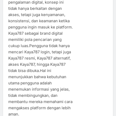
pengalaman digital, konsep ini
tidak hanya berkaitan dengan
akses, tetapi juga kenyamanan,
konsistensi, dan keamanan ketika
pengguna ingin masuk ke platform.
Kaya787 sebagai brand digital
memiliki pola pencarian yang
cukup luas.Pengguna tidak hanya
mencari Kaya787 login, tetapi juga
Kaya787 resmi, Kaya787 alternatif,
akses Kaya787, hingga Kaya787
tidak bisa dibuka.Hal ini
menunjukkan bahwa kebutuhan
utama pengguna adalah
menemukan informasi yang jelas,
tidak membingungkan, dan
membantu mereka memahami cara
mengakses platform dengan lebih
aman.