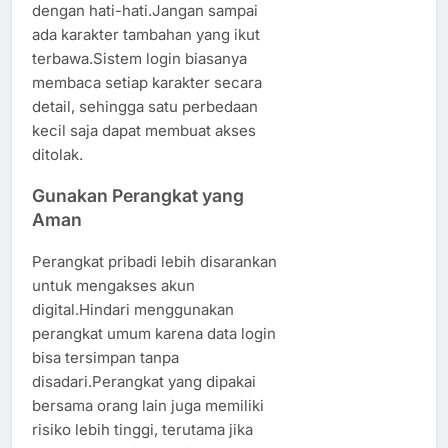
dengan hati-hati.Jangan sampai
ada karakter tambahan yang ikut
terbawa.Sistem login biasanya
membaca setiap karakter secara
detail, sehingga satu perbedaan
kecil saja dapat membuat akses
ditolak.
Gunakan Perangkat yang
Aman
Perangkat pribadi lebih disarankan
untuk mengakses akun
digital.Hindari menggunakan
perangkat umum karena data login
bisa tersimpan tanpa
disadari.Perangkat yang dipakai
bersama orang lain juga memiliki
risiko lebih tinggi, terutama jika