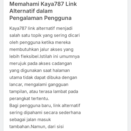
Memahami Kaya787 Link
Alternatif dalam
Pengalaman Pengguna
Kaya787 link alternatif menjadi
salah satu topik yang sering dicari
oleh pengguna ketika mereka
membutuhkan jalur akses yang
lebih fleksibel.Istilah ini umumnya
merujuk pada akses cadangan
yang digunakan saat halaman
utama tidak dapat dibuka dengan
lancar, mengalami gangguan
tampilan, atau terasa lambat pada
perangkat tertentu.
Bagi pengguna baru, link alternatif
sering dipahami secara sederhana
sebagai jalan masuk
tambahan.Namun, dari sisi