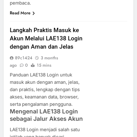
pembaca.
Read More
Langkah Praktis Masuk ke
Akun Melalui LAE138 Login
dengan Aman dan Jelas
89c1424
3 months
ago
0
15 mins
Panduan LAE138 Login untuk
masuk akun dengan aman, jelas,
dan praktis, lengkap dengan tips
akses, keamanan data, browser,
serta pengalaman pengguna.
Mengenal LAE138 Login
sebagai Jalur Akses Akun
LAE138 Login menjadi salah satu
istilah yang banyak dicari