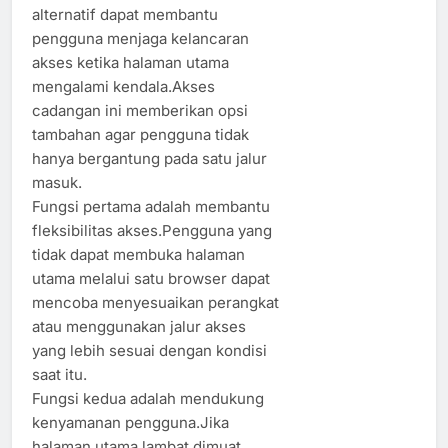
alternatif dapat membantu
pengguna menjaga kelancaran
akses ketika halaman utama
mengalami kendala.Akses
cadangan ini memberikan opsi
tambahan agar pengguna tidak
hanya bergantung pada satu jalur
masuk.
Fungsi pertama adalah membantu
fleksibilitas akses.Pengguna yang
tidak dapat membuka halaman
utama melalui satu browser dapat
mencoba menyesuaikan perangkat
atau menggunakan jalur akses
yang lebih sesuai dengan kondisi
saat itu.
Fungsi kedua adalah mendukung
kenyamanan pengguna.Jika
halaman utama lambat dimuat