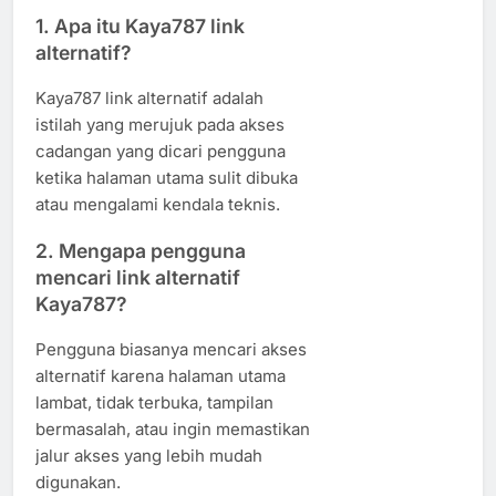
1. Apa itu Kaya787 link
alternatif?
Kaya787 link alternatif adalah
istilah yang merujuk pada akses
cadangan yang dicari pengguna
ketika halaman utama sulit dibuka
atau mengalami kendala teknis.
2. Mengapa pengguna
mencari link alternatif
Kaya787?
Pengguna biasanya mencari akses
alternatif karena halaman utama
lambat, tidak terbuka, tampilan
bermasalah, atau ingin memastikan
jalur akses yang lebih mudah
digunakan.