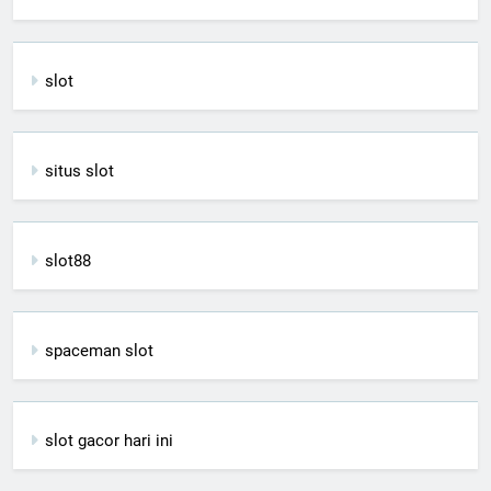
slot
situs slot
slot88
spaceman slot
slot gacor hari ini