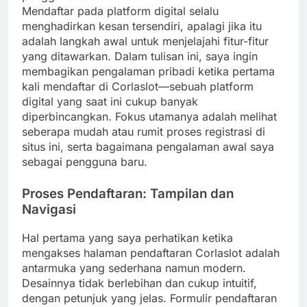
Mendaftar pada platform digital selalu
menghadirkan kesan tersendiri, apalagi jika itu
adalah langkah awal untuk menjelajahi fitur-fitur
yang ditawarkan. Dalam tulisan ini, saya ingin
membagikan pengalaman pribadi ketika pertama
kali mendaftar di Corlaslot—sebuah platform
digital yang saat ini cukup banyak
diperbincangkan. Fokus utamanya adalah melihat
seberapa mudah atau rumit proses registrasi di
situs ini, serta bagaimana pengalaman awal saya
sebagai pengguna baru.
Proses Pendaftaran: Tampilan dan
Navigasi
Hal pertama yang saya perhatikan ketika
mengakses halaman pendaftaran Corlaslot adalah
antarmuka yang sederhana namun modern.
Desainnya tidak berlebihan dan cukup intuitif,
dengan petunjuk yang jelas. Formulir pendaftaran