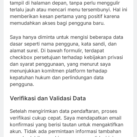
tampil di halaman depan, tanpa perlu menggulir
terlalu jauh atau mencari menu tersembunyi. Hal ini
memberikan kesan pertama yang positif karena
memudahkan akses bagi pengguna baru.
Saya hanya diminta untuk mengisi beberapa data
dasar seperti nama pengguna, kata sandi, dan
alamat surel. Di bawah formulir, terdapat
checkbox persetujuan terhadap kebijakan privasi
dan syarat penggunaan, yang menurut saya
menunjukkan komitmen platform terhadap
kepatuhan hukum dan perlindungan data
pengguna.
Verifikasi dan Validasi Data
Setelah mengirimkan data pendaftaran, proses
verifikasi cukup cepat. Saya mendapatkan email
konfirmasi yang berisi tautan untuk mengaktifkan
akun. Tidak ada permintaan informasi tambahan