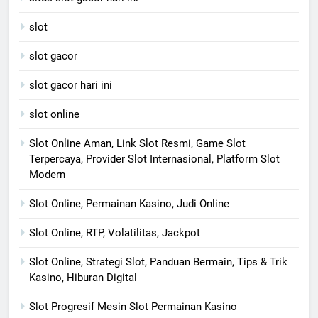
slot
slot gacor
slot gacor hari ini
slot online
Slot Online Aman, Link Slot Resmi, Game Slot
Terpercaya, Provider Slot Internasional, Platform Slot
Modern
Slot Online, Permainan Kasino, Judi Online
Slot Online, RTP, Volatilitas, Jackpot
Slot Online, Strategi Slot, Panduan Bermain, Tips & Trik
Kasino, Hiburan Digital
Slot Progresif Mesin Slot Permainan Kasino