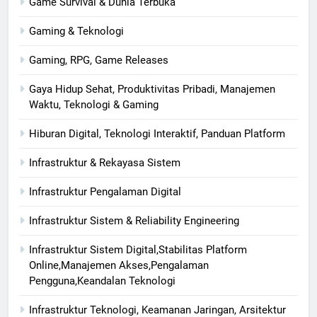
Game Survival & Dunia Terbuka
Gaming & Teknologi
Gaming, RPG, Game Releases
Gaya Hidup Sehat, Produktivitas Pribadi, Manajemen
Waktu, Teknologi & Gaming
Hiburan Digital, Teknologi Interaktif, Panduan Platform
Infrastruktur & Rekayasa Sistem
Infrastruktur Pengalaman Digital
Infrastruktur Sistem & Reliability Engineering
Infrastruktur Sistem Digital,Stabilitas Platform
Online,Manajemen Akses,Pengalaman
Pengguna,Keandalan Teknologi
Infrastruktur Teknologi, Keamanan Jaringan, Arsitektur