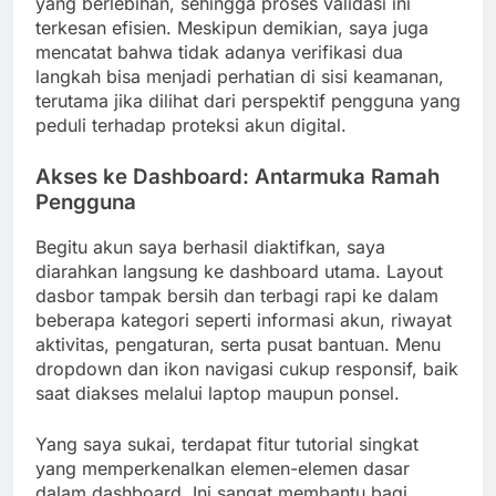
yang berlebihan, sehingga proses validasi ini
terkesan efisien. Meskipun demikian, saya juga
mencatat bahwa tidak adanya verifikasi dua
langkah bisa menjadi perhatian di sisi keamanan,
terutama jika dilihat dari perspektif pengguna yang
peduli terhadap proteksi akun digital.
Akses ke Dashboard: Antarmuka Ramah
Pengguna
Begitu akun saya berhasil diaktifkan, saya
diarahkan langsung ke dashboard utama. Layout
dasbor tampak bersih dan terbagi rapi ke dalam
beberapa kategori seperti informasi akun, riwayat
aktivitas, pengaturan, serta pusat bantuan. Menu
dropdown dan ikon navigasi cukup responsif, baik
saat diakses melalui laptop maupun ponsel.
Yang saya sukai, terdapat fitur tutorial singkat
yang memperkenalkan elemen-elemen dasar
dalam dashboard. Ini sangat membantu bagi