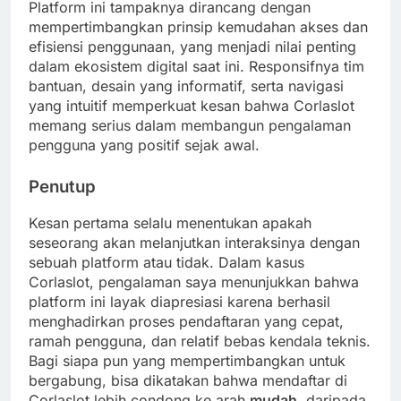
Platform ini tampaknya dirancang dengan
mempertimbangkan prinsip kemudahan akses dan
efisiensi penggunaan, yang menjadi nilai penting
dalam ekosistem digital saat ini. Responsifnya tim
bantuan, desain yang informatif, serta navigasi
yang intuitif memperkuat kesan bahwa Corlaslot
memang serius dalam membangun pengalaman
pengguna yang positif sejak awal.
Penutup
Kesan pertama selalu menentukan apakah
seseorang akan melanjutkan interaksinya dengan
sebuah platform atau tidak. Dalam kasus
Corlaslot, pengalaman saya menunjukkan bahwa
platform ini layak diapresiasi karena berhasil
menghadirkan proses pendaftaran yang cepat,
ramah pengguna, dan relatif bebas kendala teknis.
Bagi siapa pun yang mempertimbangkan untuk
bergabung, bisa dikatakan bahwa mendaftar di
Corlaslot lebih condong ke arah
mudah
, daripada