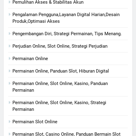
Pemulihan Akses & Stabilitas Akun
Pengalaman Pengguna,Layanan Digital Harian,Desain
Produk,Optimasi Akses
Pengembangan Diri, Strategi Permainan, Tips Menang.
Perjudian Online, Slot Online, Strategi Perjudian
Permainan Online
Permainan Online, Panduan Slot, Hiburan Digital
Permainan Online, Slot Online, Kasino, Panduan
Permainan
Permainan Online, Slot Online, Kasino, Strategi
Permainan
Permainan Slot Online
Permainan Slot, Casino Online, Panduan Bermain Slot