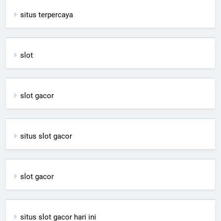
situs terpercaya
slot
slot gacor
situs slot gacor
slot gacor
situs slot gacor hari ini